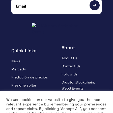
About
Quick Links
About Us
News
Contact Us
Mercado
Follow Us
Predicción de precios
Crypto, Blockchain,
Presione soltar
Web3 Events
Patrocinado
Partners
We use cookies on our website to give you the most
Aprender
relevant experience by remembering your preferences
Terms And Condition
and repeat visits. By clicking “Accept All”, you consent
Entrevista
Privacy Policy