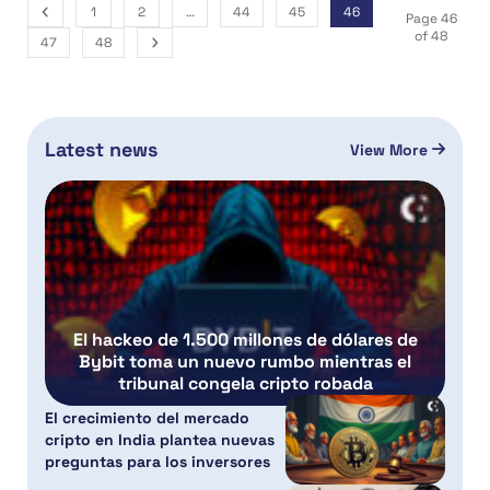
1
2
…
44
45
46
Page 46
of 48
47
48
Latest news
View More
El hackeo de 1.500 millones de dólares de
Bybit toma un nuevo rumbo mientras el
tribunal congela cripto robada
El crecimiento del mercado
cripto en India plantea nuevas
preguntas para los inversores