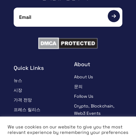
About
Quick Links
About Us
뉴스
문의
시장
Follow Us
가격 전망
Crypto, Blockchain,
프레스 릴리스
Web3 Events
스폰서
Partners
We use cookies on our website to give you the most
학습
relevant experience by remembering your preferences
Terms And Condition