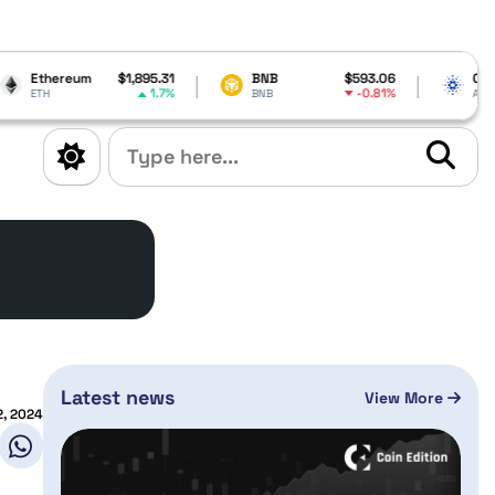
$1,895.31
BNB
$593.06
Cardano
$0.19
1.7%
-0.81%
-0
BNB
ADA
Latest news
View More
2, 2024