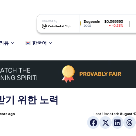
RP
$1.05
Powered by
Dogecoin
$0.069590
Ethereum
-1.89%
-0.23%
RP
DOGE
ETH
리뷰
한국어
 받기 위한 노력
years ago
Last Updated:
August 1