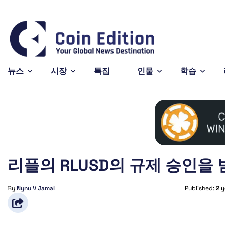
Bitcoin
$64,465.95
X
0.67%
BTC
X
뉴스
시장
특집
인물
학습
리플의 RLUSD의 규제 승인을
By
Nynu V Jamal
Published:
2 