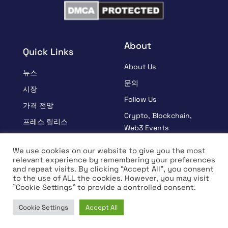
About
Quick Links
About Us
뉴스
문의
시장
Follow Us
가격 전망
Crypto, Blockchain,
프레스 릴리스
Web3 Events
스폰서
Partners
We use cookies on our website to give you the most
학습
relevant experience by remembering your preferences
Terms And Condition
and repeat visits. By clicking “Accept All”, you consent
인터뷰
Privacy Policy
to the use of ALL the cookies. However, you may visit
"Cookie Settings" to provide a controlled consent.
Cookie Settings
Accept All
© Copyright 2026 All rights Reserved | Coin Edition
Home
News
Market
Learn