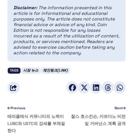
Disclaimer:
The information presented in this
article is for informational and educational
purposes only. The article does not constitute
financial advice or advice of any kind. Coin
Edition is not responsible for any losses
incurred as a result of the utilization of content,
products, or services mentioned. Readers are
advised to exercise caution before taking any
action related to the company.
TAGS
시장 뉴스
체인링크(LINK)
Previous
Next
테라클래식 커뮤니티의 노력이
찰스 호스킨슨, 카르다노 비전
LUNC와 USTC의 강세를 부채질
및 거버넌스 계획 공개
한다