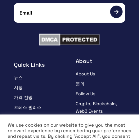
About
Quick Links
About Us
뉴스
문의
시장
Follow Us
가격 전망
Crypto, Blockchain,
프레스 릴리스
Web3 Events
스폰서
Partners
We use cookies on our website to give you the most
학습
relevant experience by remembering your preferences
Terms And Condition
and repeat visits. By clicking “Accept All”, you consent
인터뷰