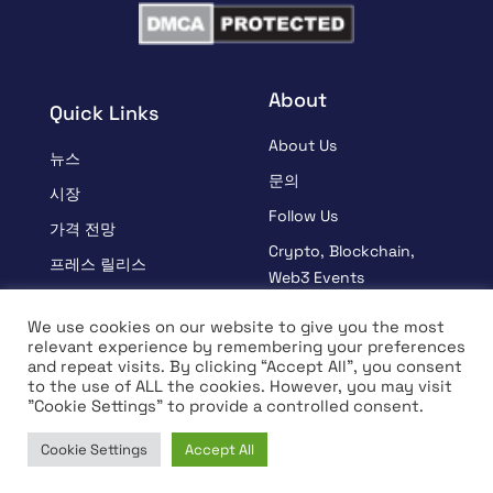
About
Quick Links
About Us
뉴스
문의
시장
Follow Us
가격 전망
Crypto, Blockchain,
프레스 릴리스
Web3 Events
스폰서
Partners
We use cookies on our website to give you the most
학습
relevant experience by remembering your preferences
Terms And Condition
and repeat visits. By clicking “Accept All”, you consent
인터뷰
Privacy Policy
to the use of ALL the cookies. However, you may visit
"Cookie Settings" to provide a controlled consent.
Cookie Settings
Accept All
© Copyright 2026 All rights Reserved | Coin Edition
Home
News
Market
Learn