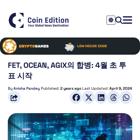
FET, OCEAN, AGIX의 합병: 4월 초 투
표 시작
By
Anisha Pandey
Published:
2 years ago
Last Updated:
April 9, 2024