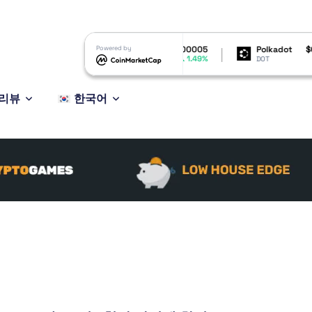
$6.54
Shiba Inu
Powered by
$0.000005
Polkadot
$0.817303
1.54%
1.49%
1.14%
SHIB
DOT
리뷰
한국어