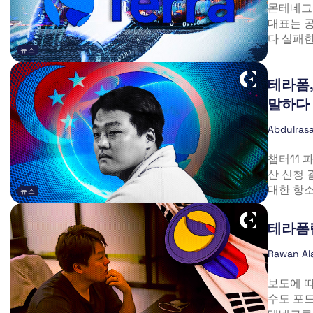
몬테네그
대표는 공
다 실패한
뉴스
테라폼,
말하다
Abdulrasa
챕터11 
산 신청 
대한 항소
뉴스
테라폼랩
Rawan Al
보도에 따
수도 포