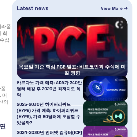
Latest news
View More
테라폼
 회
 수십
목요일 기준 핵심 PCE 발표: 비트코인과 주식에 미
칠 영향
카르다노 가격 예측: ADA가 240만
라폼
달러 해킹 후 2020년 최저치로 폭
락
 머
자산의
2025-2030년 하이퍼리퀴드
(HYPE) 가격 예측: 하이퍼리퀴드
(HYPE), 가격 80달러에 도달할 수
있을까?
직면
2024-2030년 인터넷 컴퓨터(ICP)