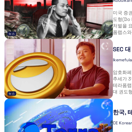
Abdulkar
미국 증권
도형(Do 
처벌을 요
폼랩스와 
뉴스
SEC 
Ikemeful
암호화폐
추세가 3
테라폼랩스
대 권도형
뉴스
한국, 
CE Korea