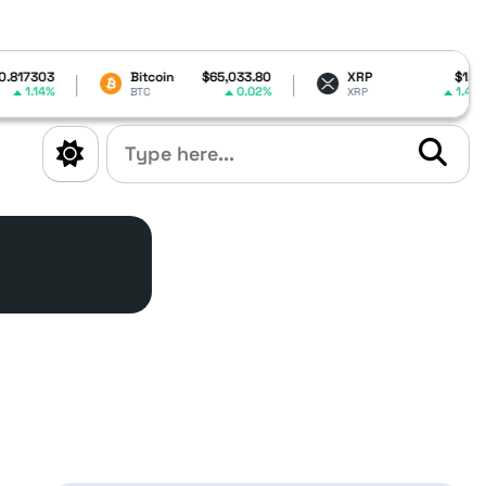
Bitcoin
$65,033.80
XRP
$1.04
0.02%
1.46%
BTC
XRP