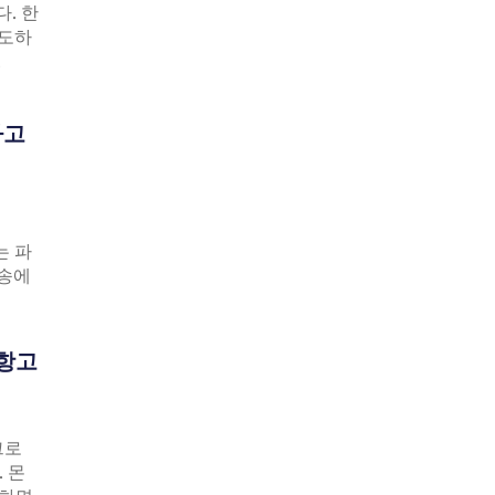
. 한
시도하
.
다고
는 파
소송에
 항고
그로
 몬