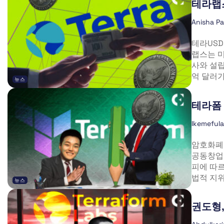
테라랩스
Anisha P
테라USD
랩스는 미
사와 설립
억 달러가.
뉴스
테라폼 
Ikemeful
암호화폐
공동창업
피에 따르
법적 지위를
뉴스
권도형, 