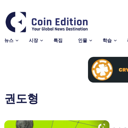
$0.199933
Solana
$76.36
Avalanche
0.66%
3.41%
SOL
AVAX
뉴스
시장
특집
인물
학습
권도형