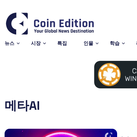
Bitcoin
$64,87
-0
BTC
뉴스
시장
특집
인물
학습
메타AI