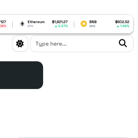
Ethereum
$1,921.27
BNB
$602.52
0.37%
1.46%
ETH
BNB