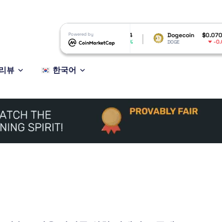
2.01
XRP
Powered by
$1.04
Dogecoin
$0.070127
.09%
0.22%
-0.08%
XRP
DOGE
리뷰
한국어