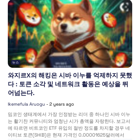
뉴스
와지르X의 해킹은 시바 이누를 억제하지 못했
다 : 토큰 소각 및 네트워크 활동은 예상을 뛰
어넘는다.
Ikemefula Aruogu
-
2 years ago
밈코인 생태계에서 가장 인정받는 리더 중 하나인 시바 이누
는 활기찬 커뮤니티와 엄청난 시가 총액을 자랑한다. 보고서
에 따르면 비트코인 ETF 유입의 절반 정도를 차지할 경우 네
이티브 토큰(SHIB)은 현재 가격인 0.00001625달러에서