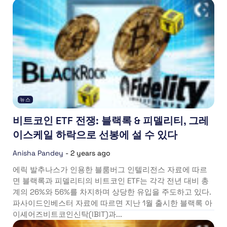
뉴스
비트코인 ETF 전쟁: 블랙록 & 피델리티, 그레
이스케일 하락으로 선봉에 설 수 있다
Anisha Pandey
-
2 years ago
에릭 발추나스가 인용한 블룸버그 인텔리전스 자료에 따르
면 블랙록과 피델리티의 비트코인 ETF는 각각 전년 대비 총
계의 26%와 56%를 차지하며 상당한 유입을 주도하고 있다.
파사이드인베스터 자료에 따르면 지난 1월 출시한 블랙록 아
이셰어즈비트코인신탁(IBIT)과...