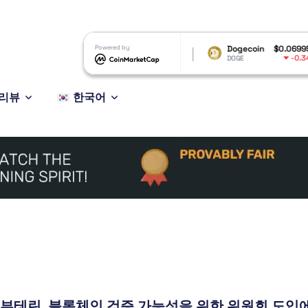
23
XRP
Powered by
$1.04
Dogecoin
$0.069950
9%
0.31%
-0.34%
XRP
DOGE
리뷰
한국어
부테린, 블록체인 검증 가능성을 위한 위원회 도입에