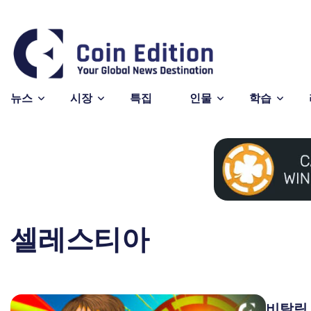
Bitcoin
$64,754.
-0.2
BTC
뉴스
시장
특집
인물
학습
셀레스티아
비탈릭 