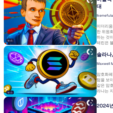
대
Ikemeful
이더리움(
한 위원회
하는 것
뉴스
테린은 블
솔라나,
Maxwell 
암호화폐 
텀을 보이
같은 암
라나는 지난
뉴스
2024