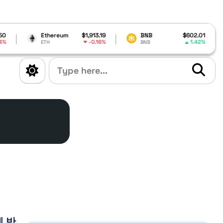
Ethereum
$1,913.19
BNB
$602.01
Ca
-0.16%
1.42%
ETH
BNB
AD
 반