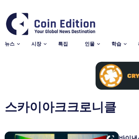
BNB
$590.64
Cardano
$0.205530
So
-1.61%
8.14%
BNB
ADA
SO
뉴스
시장
특집
인물
학습
스카이아크크로니클
바이낸스