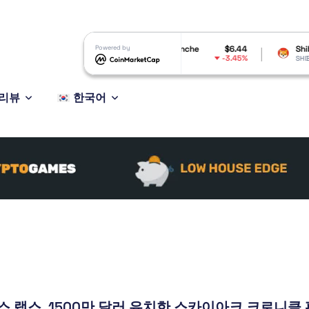
lana
$72.87
Powered by
Avalanche
$6.44
Shiba Inu
-2.29%
-3.45%
L
AVAX
SHIB
리뷰
한국어
 랩스, 1500만 달러 유치한 스카이아크 크로니클