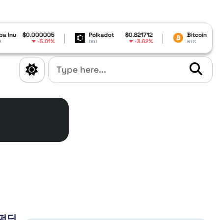
$0.000005
Polkadot
$0.821712
Bitcoin
$64,379
-5.01%
-3.62%
-0.
DOT
BTC
 펀딩