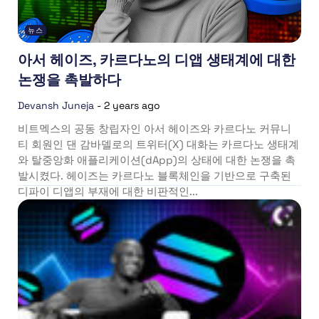
뉴스
아서 헤이즈, 카르다노의 디앱 생태계에 대한
논쟁을 촉발하다
Devansh Juneja
-
2 years ago
비트멕스의 공동 창립자인 아서 헤이즈와 카르다노 커뮤니
티 회원인 댄 감바델로의 트위터(X) 대화는 카르다노 생태계
와 탈중앙화 애플리케이션(dApp)의 상태에 대한 논쟁을 촉
발시켰다. 헤이즈는 카르다노 블록체인을 기반으로 구축된
디파이 디앱의 부재에 대한 비판적인...