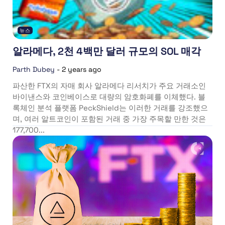
뉴스
알라메다, 2천 4백만 달러 규모의 SOL 매각
Parth Dubey
-
2 years ago
파산한 FTX의 자매 회사 알라메다 리서치가 주요 거래소인
바이낸스와 코인베이스로 대량의 암호화폐를 이체했다. 블
록체인 분석 플랫폼 PeckShield는 이러한 거래를 강조했으
며, 여러 알트코인이 포함된 거래 중 가장 주목할 만한 것은
177,700...