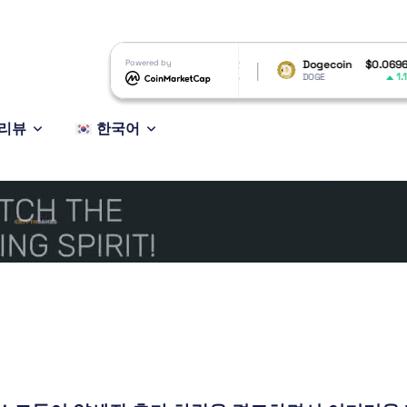
53.83
XRP
Powered by
$1.02
Dogecoin
$0.069655
1.03%
-0.96%
1.14%
XRP
DOGE
리뷰
한국어