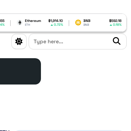
Ethereum
$1,914.10
BNB
$592.18
0.72%
0.18%
ETH
BNB