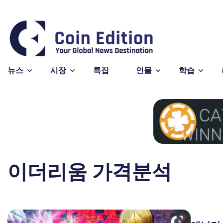
Bitcoin
$64,8
BTC
뉴스
시장
특집
인물
학습
이더리움 가격분석