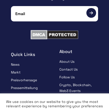
About
Quick Links
About Us
News
Contact Us
Markt
Follow Us
Preisvorhersage
Crypto, Blockchain,
Pressemitteilung
Web3 Events
Gesponsert
Partners
We use cookies on our website to give you the most
Lernen
relevant experience by remembering your preferences
Terms And Condition