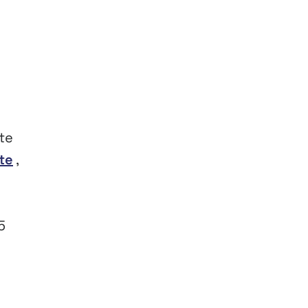
te
te
,
5