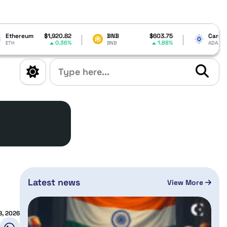
920.82
BNB
$603.75
Cardano
$0.200454
0.36%
1.88%
0.08%
BNB
ADA
Latest news
View More
8, 2026