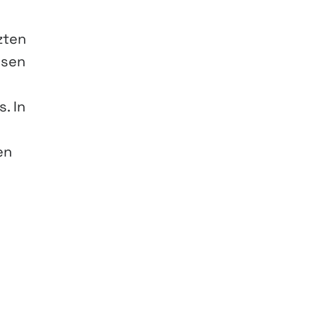
zten
ssen
. In
en