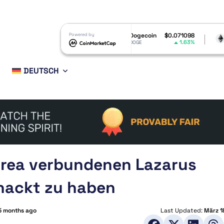
$1.05
Powered by
Dogecoin
$0.071098
Ethereum
$1,
2.3%
1.63%
DOGE
ETH
DEUTSCH
dkorea verbundenen Lazarus
ehackt zu haben
5 months ago
Last Updated:
März 1