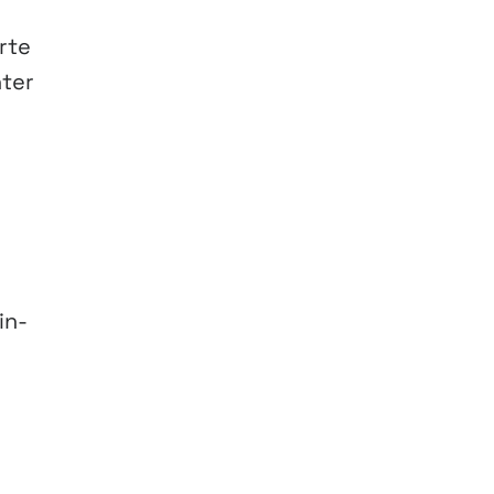
rte
nter
in-