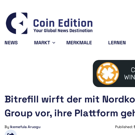
Bitcoin
$65,013.23
XRP
0.17%
BTC
XRP
NEWS
MARKT
MERKMALE
LERNEN
Bitrefill wirft der mit Nor
Group vor, ihre Plattform g
By
Ikemefula Aruogu
Published: