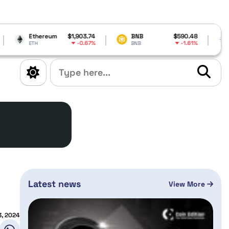
m
$1,903.74
BNB
$590.48
Cardano
$0.2
-0.67%
-1.61%
BNB
ADA
Latest news
View More
3, 2024