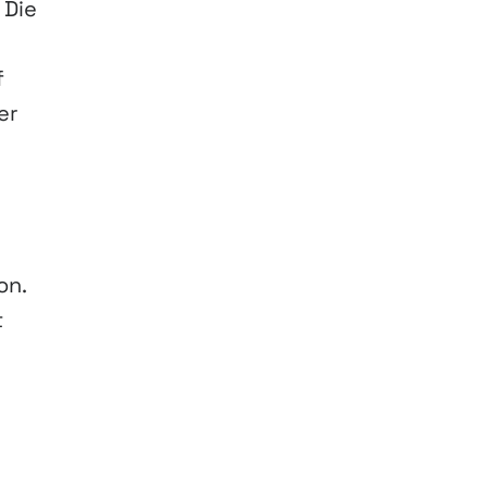
 Die
f
er
on.
t