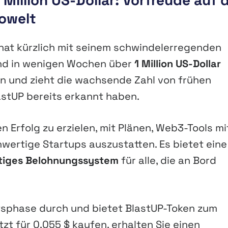
Million US-Dollar: Vorfreude auf 
towelt
 hat kürzlich mit seinem schwindelerregenden
 und in wenigen Wochen über
1 Million US-Dollar
en und zieht die wachsende Zahl von frühen
astUP bereits erkannt haben.
 Erfolg zu erzielen, mit Plänen, Web3-Tools mit
hwertige Startups auszustatten. Es bietet eine
ltiges Belohnungssystem
für alle, die an Bord
ufsphase durch und bietet BlastUP-Token zum
tzt für 0,055 $ kaufen, erhalten Sie einen