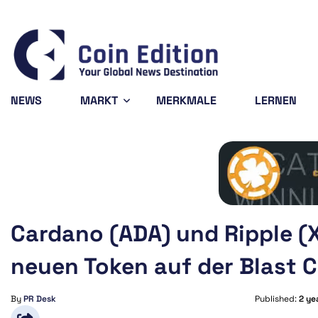
Bitcoin
$64,345.21
-0.59%
BTC
NEWS
MARKT
MERKMALE
LERNEN
Cardano (ADA) und Ripple (
neuen Token auf der Blast 
By
PR Desk
Published:
2 ye