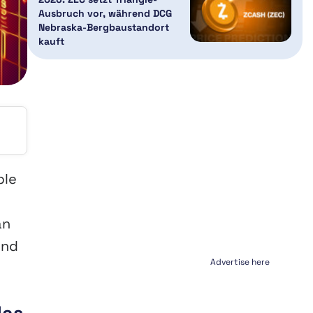
Ausbruch vor, während DCG
Nebraska-Bergbaustandort
kauft
ple
an
und
Advertise here