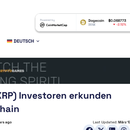
XRP
$1.04
Powered by
Dogecoin
$0.068773
Ethereu
-3.12%
-2.12%
XRP
DOGE
ETH
DEUTSCH
XRP) Investoren erkunden
Chain
ars ago
Last Updated:
März 1