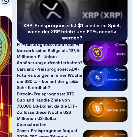
XRP-Preisprognose: Ist $1 wieder im Spiel,
wenn der XRP bricht und ETFs negativ
werden?
PI-Preisprognose: Kann das Pi
Network seine Rallye als 127,5-
Millionen-PI-Unlock-
Annäherung aufrechterhalten?
Cardano-Preisprognose: ADA-
Futures steigen in einer Woche
um 380 % – kommt der große
Schritt endlich?
Bitcoin-Preisprognose: BTC
Cup and Handle Ziele von
70.000 US-Dollar, da die ETF-
Zuflüsse diese Woche 626
Millionen US-Dollar
überschreiten
Zcash-Preisprognose August
2026: ZEC setzt Triangle-