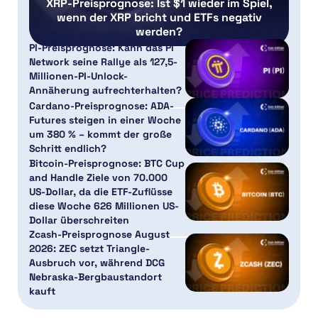
XRP-Preisprognose: Ist $1 wieder im Spiel,
wenn der XRP bricht und ETFs negativ
werden?
PI-Preisprognose: Kann das Pi
Network seine Rallye als 127,5-
Millionen-PI-Unlock-
Annäherung aufrechterhalten?
Cardano-Preisprognose: ADA-
Futures steigen in einer Woche
um 380 % – kommt der große
Schritt endlich?
Bitcoin-Preisprognose: BTC Cup
and Handle Ziele von 70.000
US-Dollar, da die ETF-Zuflüsse
diese Woche 626 Millionen US-
Dollar überschreiten
Zcash-Preisprognose August
2026: ZEC setzt Triangle-
Ausbruch vor, während DCG
Nebraska-Bergbaustandort
kauft