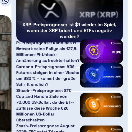
XRP-Preisprognose: Ist $1 wieder im Spiel,
wenn der XRP bricht und ETFs negativ
werden?
PI-Preisprognose: Kann das Pi
Network seine Rallye als 127,5-
Millionen-PI-Unlock-
Annäherung aufrechterhalten?
Cardano-Preisprognose: ADA-
Futures steigen in einer Woche
um 380 % – kommt der große
Schritt endlich?
Bitcoin-Preisprognose: BTC
Cup and Handle Ziele von
70.000 US-Dollar, da die ETF-
Zuflüsse diese Woche 626
Millionen US-Dollar
überschreiten
Zcash-Preisprognose August
2026: ZEC setzt Triangle-