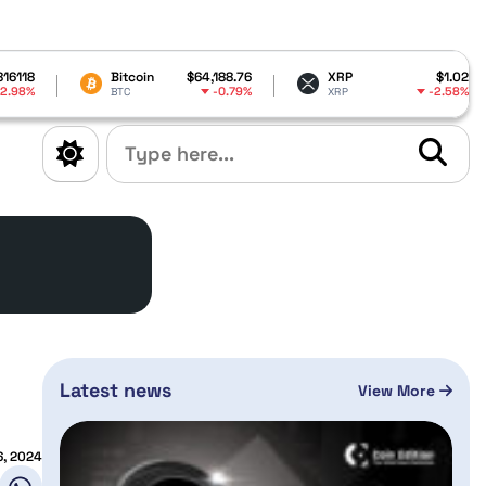
Bitcoin
$64,188.76
XRP
$1.02
Dogec
-0.79%
-2.58%
BTC
XRP
DOGE
Latest news
View More
6, 2024