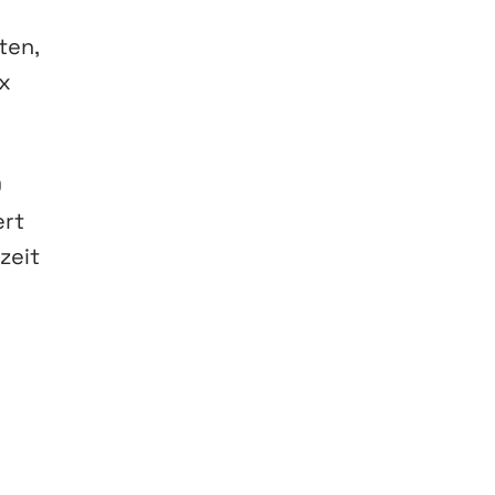
ten,
ex
0
ert
zeit