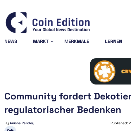
199908
Solana
$72.64
Avalanche
$6.39
6.48%
-1.62%
-4.16%
SOL
AVAX
NEWS
MARKT
MERKMALE
LERNEN
Community fordert Dekotie
regulatorischer Bedenken
By
Anisha Pandey
Published:
2