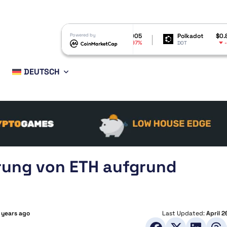
Shiba Inu
$0.000005
Powered by
Polkadot
$0.816118
-4.97%
-2.98%
SHIB
DOT
DEUTSCH
rung von ETH aufgrund
 years ago
Last Updated:
April 2