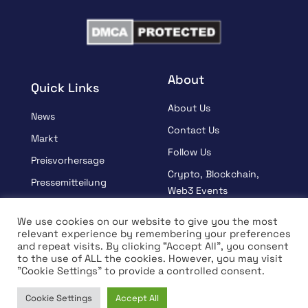
About
Quick Links
About Us
News
Contact Us
Markt
Follow Us
Preisvorhersage
Crypto, Blockchain,
Pressemitteilung
Web3 Events
Gesponsert
Partners
We use cookies on our website to give you the most
Lernen
relevant experience by remembering your preferences
Terms And Condition
and repeat visits. By clicking “Accept All”, you consent
Interview
Privacy Policy
to the use of ALL the cookies. However, you may visit
"Cookie Settings" to provide a controlled consent.
Cookie Settings
Accept All
© Copyright 2026 All rights Reserved | Coin Edition