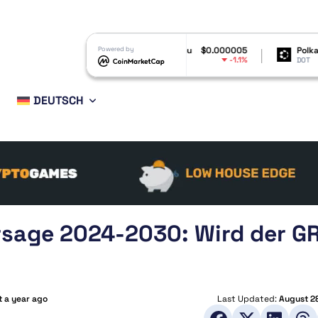
$6.47
Shiba Inu
Powered by
$0.000005
Polkadot
$0.80928
-0.94%
-1.1%
-1.01
SHIB
DOT
DEUTSCH
rsage 2024-2030: Wird der G
 a year ago
Last Updated:
August 2