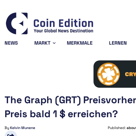
ano
$0.197607
Solana
$76.25
Avalanche
-1.13%
1.97%
SOL
AVAX
NEWS
MARKT
MERKMALE
LERNEN
The Graph (GRT) Preisvorhe
Preis bald 1 $ erreichen?
By
Kelvin Munene
Published:
about