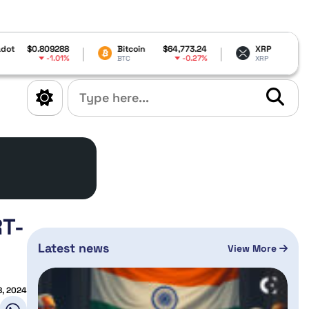
8
Bitcoin
$64,773.24
XRP
$1.03
%
-0.27%
-0.23%
BTC
XRP
RT-
Latest news
View More
8, 2024