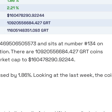
1.86 %
2.21 %
$160478290.92244
10920556684.427
GRT
11605148351.093
GRT
1469506505573
and sits at number
#134
on
tion. There are
10920556684.427 GRT
coins
market cap to
$160478290.92244
.
eased by
1.86%
. Looking at the last week, the coi