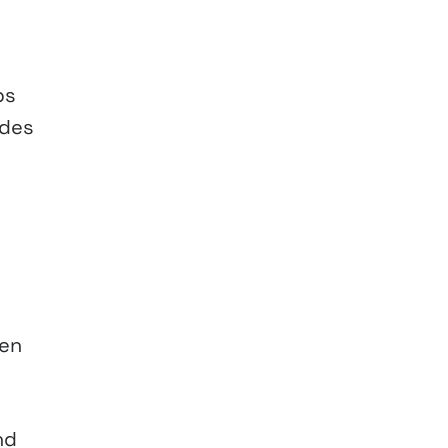
e
ps
 des
den
nd