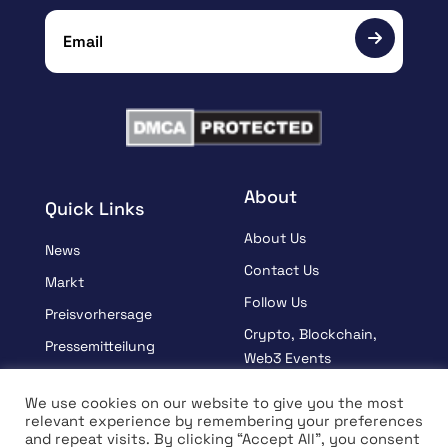
About
Quick Links
About Us
News
Contact Us
Markt
Follow Us
Preisvorhersage
Crypto, Blockchain,
Pressemitteilung
Web3 Events
Gesponsert
Partners
We use cookies on our website to give you the most
Lernen
relevant experience by remembering your preferences
Terms And Condition
and repeat visits. By clicking “Accept All”, you consent
Interview