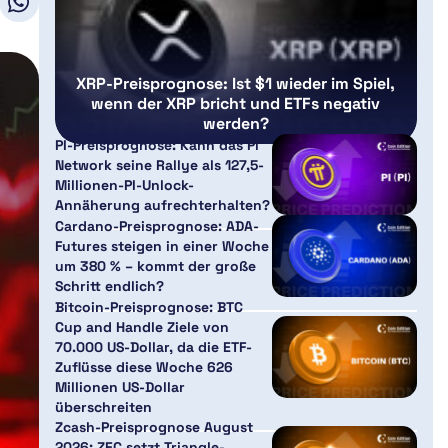
XRP-Preisprognose: Ist $1 wieder im Spiel,
wenn der XRP bricht und ETFs negativ
werden?
PI-Preisprognose: Kann das Pi
Network seine Rallye als 127,5-
Millionen-PI-Unlock-
Annäherung aufrechterhalten?
Cardano-Preisprognose: ADA-
Futures steigen in einer Woche
um 380 % – kommt der große
Schritt endlich?
Bitcoin-Preisprognose: BTC
Cup and Handle Ziele von
70.000 US-Dollar, da die ETF-
Zuflüsse diese Woche 626
Millionen US-Dollar
überschreiten
Zcash-Preisprognose August
2026: ZEC setzt Triangle-