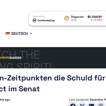
RP
$1.02
Powered by
Dogecoin
$0.069081
Ethereum
-2.14%
-0.73%
RP
DOGE
ETH
DEUTSCH
-Zeitpunkten die Schuld für
ct im Senat
ths ago
Last Updated:
Dezember 1