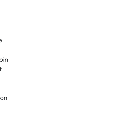
e
oin
t
von