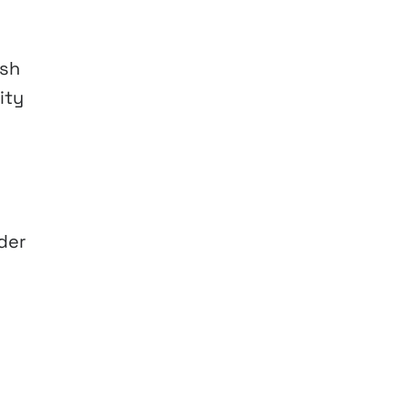
ush
ity
der