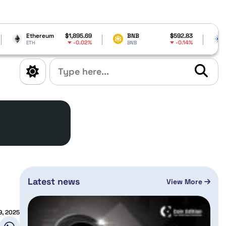
$1,895.69
BNB
$592.83
Cardano
$0.19
-0.02%
-0.14%
BNB
ADA
Latest news
View More
9, 2025