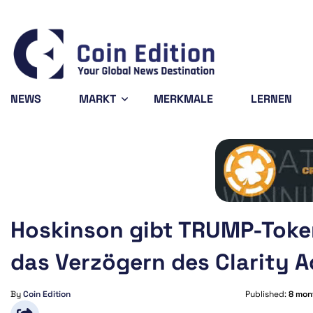
Bitcoin
$64,234.93
X
-0.37%
BTC
X
NEWS
MARKT
MERKMALE
LERNEN
Hoskinson gibt TRUMP-Token
das Verzögern des Clarity A
By
Coin Edition
Published:
8 mon