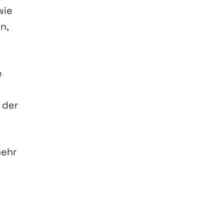
wie
n,
e
 der
mehr