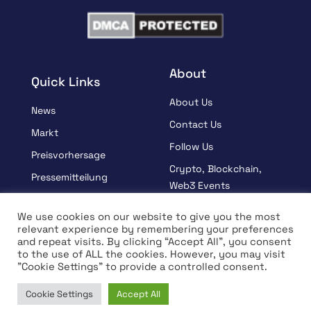
About
Quick Links
About Us
News
Contact Us
Markt
Follow Us
Preisvorhersage
Crypto, Blockchain,
Pressemitteilung
Web3 Events
Gesponsert
Partners
We use cookies on our website to give you the most
Lernen
relevant experience by remembering your preferences
Terms And Condition
and repeat visits. By clicking “Accept All”, you consent
Interview
Privacy Policy
to the use of ALL the cookies. However, you may visit
"Cookie Settings" to provide a controlled consent.
Cookie Settings
Accept All
© Copyright 2026 All rights Reserved | Coin Edition
Home
News
Market
Learn