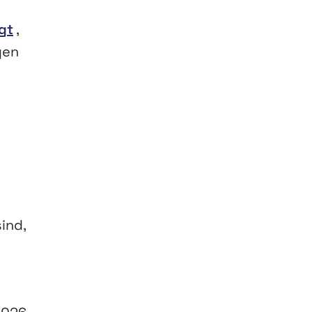
gt
,
gen
ind,