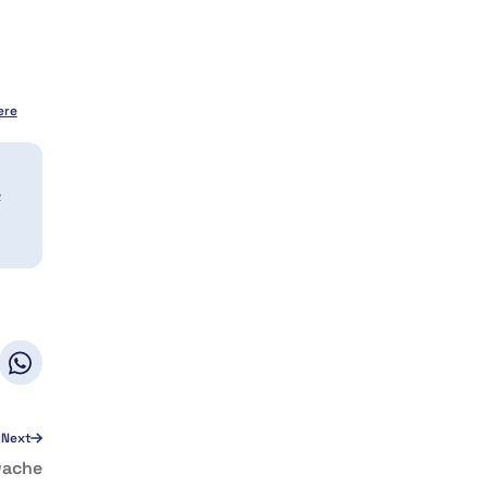
ere
a
Next
wache