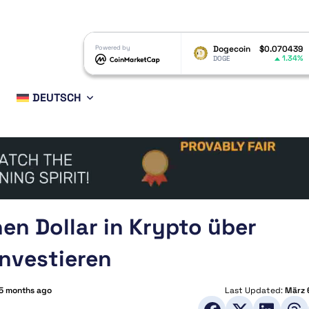
XRP
$1.04
Powered by
Dogecoin
$0.070439
Ethere
0.06%
1.34%
XRP
DOGE
ETH
DEUTSCH
en Dollar in Krypto über
nvestieren
5 months ago
Last Updated:
März 