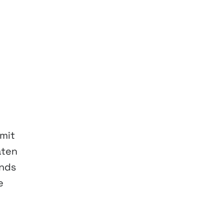
 mit
äten
onds
e