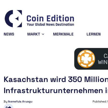
Bitcoin
$64,971.94
0.15%
BTC
NEWS
MARKT
MERKMALE
LERNEN
Kasachstan wird 350 Million
Infrastrukturunternehmen i
By
Ikemefula Aruogu
Published: