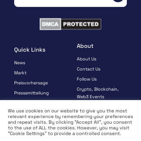
About
Quick Links
About Us
News
Contact Us
Markt
Follow Us
Preisvorhersage
Crypto, Blockchain,
Pressemitteilung
Web3 Events
Gesponsert
Partners
We use cookies on our website to give you the most
Lernen
relevant experience by remembering your preferences
Terms And Condition
and repeat visits. By clicking “Accept All”, you consent
Interview
Privacy Policy
to the use of ALL the cookies. However, you may visit
"Cookie Settings" to provide a controlled consent.