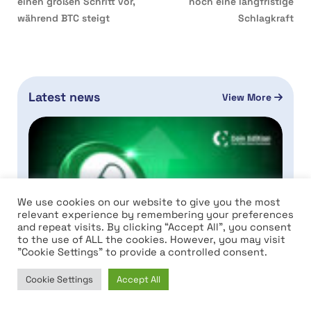
einen großen Schritt vor,
noch eine langfristige
während BTC steigt
Schlagkraft
Latest news
View More
We use cookies on our website to give you the most
relevant experience by remembering your preferences
Pump.fun Preisprognose: Kann PUMP seinen
and repeat visits. By clicking “Accept All”, you consent
Ausbruch nach dem Verkauf von 807 Millionen
to the use of ALL the cookies. However, you may visit
Dollar an SOL halten?
"Cookie Settings" to provide a controlled consent.
Das Wachstum des
Cookie Settings
Accept All
Kryptomarktes in Indien wirft
Home
News
Market
Learn
neue Fragen für Investoren auf