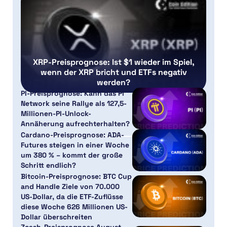
XRP-Preisprognose: Ist $1 wieder im Spiel,
wenn der XRP bricht und ETFs negativ
werden?
PI-Preisprognose: Kann das Pi
Network seine Rallye als 127,5-
Millionen-PI-Unlock-
Annäherung aufrechterhalten?
Cardano-Preisprognose: ADA-
Futures steigen in einer Woche
um 380 % – kommt der große
Schritt endlich?
Bitcoin-Preisprognose: BTC Cup
and Handle Ziele von 70.000
US-Dollar, da die ETF-Zuflüsse
diese Woche 626 Millionen US-
Dollar überschreiten
Zcash-Preisprognose August