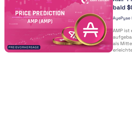
bald $
AyePyae
AMP ist
aufgebau
als Mitt
PREISVORHERSAGE
erleicht