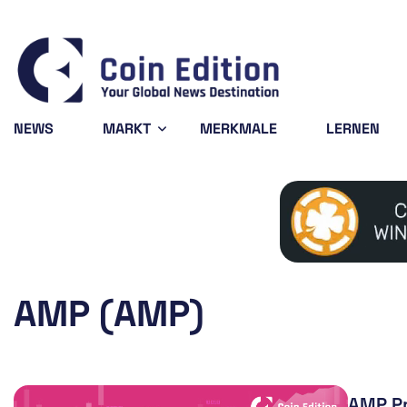
Bitcoin
$64,561
0.
BTC
NEWS
MARKT
MERKMALE
LERNEN
AMP (AMP)
AMP Pr