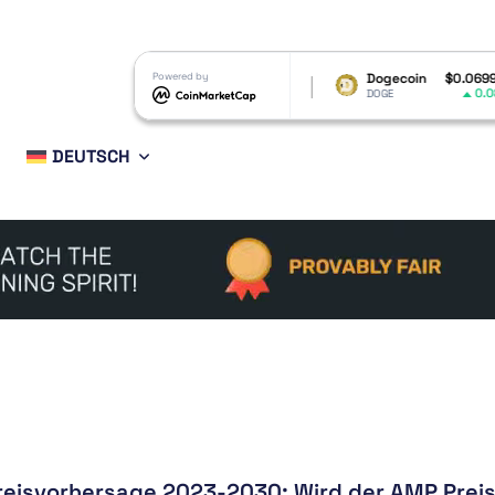
.02
XRP
Powered by
$1.06
Dogecoin
$0.069961
92%
-0.95%
0.08%
XRP
DOGE
DEUTSCH
eisvorhersage 2023-2030: Wird der AMP Prei