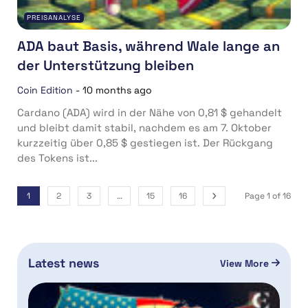
PREISANALYSE
ADA baut Basis, während Wale lange an
der Unterstützung bleiben
Coin Edition
-
10 months ago
Cardano (ADA) wird in der Nähe von 0,81 $ gehandelt
und bleibt damit stabil, nachdem es am 7. Oktober
kurzzeitig über 0,85 $ gestiegen ist. Der Rückgang
des Tokens ist...
1
2
3
…
15
16
Page 1 of 16
Latest news
View More