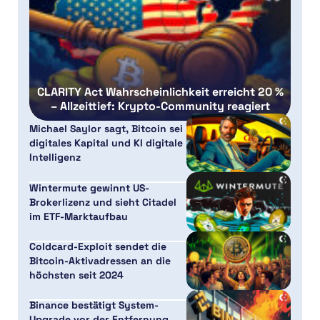
CLARITY Act Wahrscheinlichkeit erreicht 20 %
– Allzeittief: Krypto-Community reagiert
Michael Saylor sagt, Bitcoin sei
digitales Kapital und KI digitale
Intelligenz
Wintermute gewinnt US-
Brokerlizenz und sieht Citadel
im ETF-Marktaufbau
Coldcard-Exploit sendet die
Bitcoin-Aktivadressen an die
höchsten seit 2024
Binance bestätigt System-
Upgrade vor der Entfernung