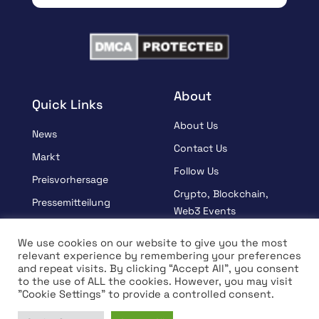
About
Quick Links
About Us
News
Contact Us
Markt
Follow Us
Preisvorhersage
Crypto, Blockchain,
Pressemitteilung
Web3 Events
Gesponsert
Partners
We use cookies on our website to give you the most
Lernen
relevant experience by remembering your preferences
Terms And Condition
and repeat visits. By clicking “Accept All”, you consent
Interview
Privacy Policy
to the use of ALL the cookies. However, you may visit
"Cookie Settings" to provide a controlled consent.