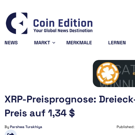
Bitcoin
$64,836.21
X
0.81%
BTC
X
NEWS
MARKT
MERKMALE
LERNEN
XRP-Preisprognose: Dreiec
Preis auf 1,34 $
By
Parshwa Turakhiya
Published