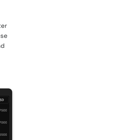
ter
ese
nd