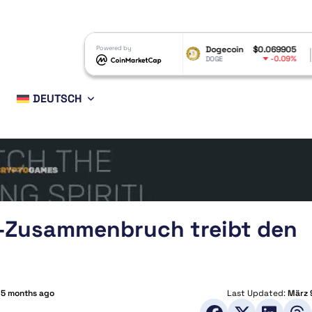
RP
$1.05
Powered by
Dogecoin
$0.069905
Ethereum
-1.89%
-0.09%
RP
DOGE
ETH
DEUTSCH
k-Zusammenbruch treibt den
:
5 months ago
Last Updated:
März 