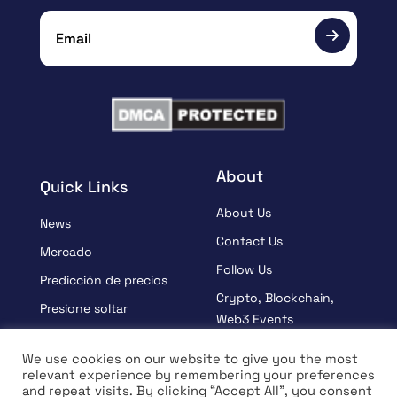
About
Quick Links
About Us
News
Contact Us
Mercado
Follow Us
Predicción de precios
Crypto, Blockchain,
Presione soltar
Web3 Events
Patrocinado
Partners
We use cookies on our website to give you the most
Aprender
relevant experience by remembering your preferences
Terms And Condition
and repeat visits. By clicking “Accept All”, you consent
Entrevista