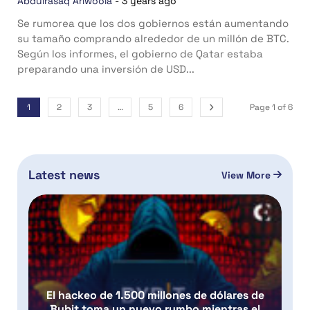
Abdulrasaq Ariwoola
-
3 years ago
Se rumorea que los dos gobiernos están aumentando
su tamaño comprando alrededor de un millón de BTC.
Según los informes, el gobierno de Qatar estaba
preparando una inversión de USD...
1
2
3
…
5
6
Page 1 of 6
Latest news
View More
El hackeo de 1.500 millones de dólares de
Bybit toma un nuevo rumbo mientras el