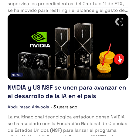
supervisa los procedimientos del Capítulo 11 de FTX,
se ha movido para restringir el alcance y el gasto de...
NEWS
NVIDIA y US NSF se unen para avanzar en
el desarrollo de la IA en el país
Abdulrasaq Ariwoola
-
3 years ago
La multinacional tecnológica estadounidense NVIDIA
se ha asociado con la Fundación Nacional de Ciencias
de Estados Unidos (NSF) para lanzar el programa