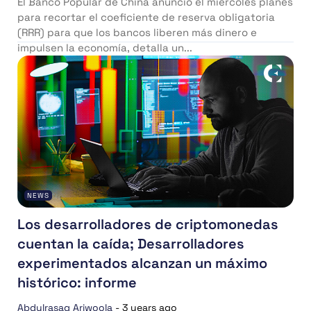
El Banco Popular de China anunció el miércoles planes
para recortar el coeficiente de reserva obligatoria
(RRR) para que los bancos liberen más dinero e
impulsen la economía, detalla un...
NEWS
Los desarrolladores de criptomonedas
cuentan la caída; Desarrolladores
experimentados alcanzan un máximo
histórico: informe
Abdulrasaq Ariwoola
-
3 years ago