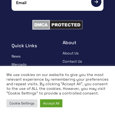
About
Quick Links
About Us
News
Contact Us
Mercado
Follow Us
Predicción de precios
We use cookies on our website to give you the most
Crypto, Blockchain,
relevant experience by remembering your preferences
Presione soltar
Web3 Events
and repeat visits. By clicking “Accept All”, you consent
to the use of ALL the cookies. However, you may visit
Patrocinado
Partners
"Cookie Settings" to provide a controlled consent.
Aprender
Terms And Condition
Cookie Settings
Accept All
Entrevista
Privacy Policy
Home
News
Market
Learn