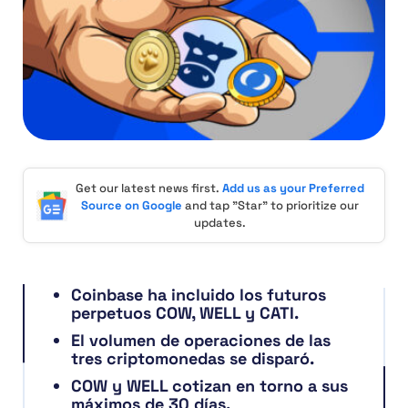
Get our latest news first.
Add us as your Preferred
Source on Google
and tap "Star" to prioritize our
updates.
Coinbase ha incluido los futuros
perpetuos COW, WELL y CATI.
El volumen de operaciones de las
tres criptomonedas se disparó.
COW y WELL cotizan en torno a sus
máximos de 30 días.