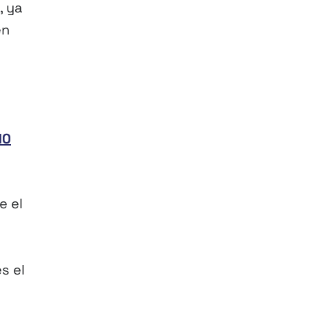
, ya
en
10
e el
s el