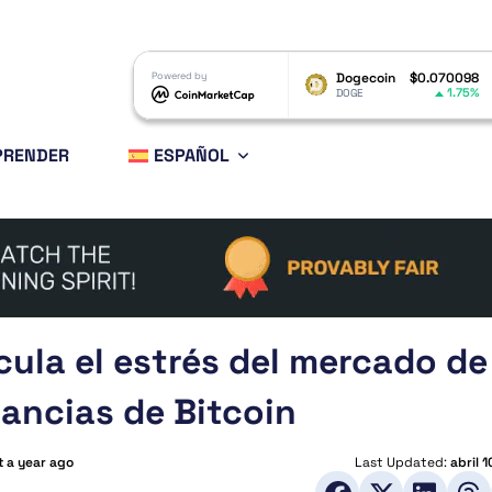
XRP
$1.03
Powered by
Dogecoin
$0.070098
Ethereu
1.72%
1.75%
XRP
DOGE
ETH
PRENDER
ESPAÑOL
cula el estrés del mercado de
ancias de Bitcoin
t a year ago
Last Updated:
abril 