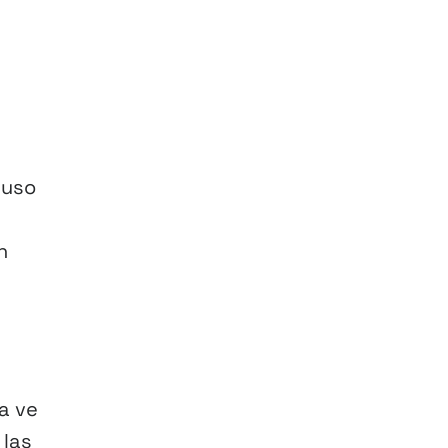
luso
n
a ve
 las