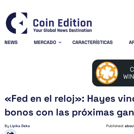
Bitcoin
$64,979.76
1.3%
BTC
NEWS
MERCADO
CARACTERÍSTICAS
A
«Fed en el reloj»: Hayes vin
bonos con las próximas gan
By
Lipika Deka
Published:
abou