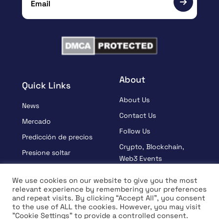
About
Quick Links
About Us
News
Contact Us
Mercado
Follow Us
Predicción de precios
Crypto, Blockchain,
Presione soltar
Web3 Events
Patrocinado
Partners
We use cookies on our website to give you the most
Aprender
relevant experience by remembering your preferences
Terms And Condition
and repeat visits. By clicking “Accept All”, you consent
Entrevista
Privacy Policy
to the use of ALL the cookies. However, you may visit
"Cookie Settings" to provide a controlled consent.