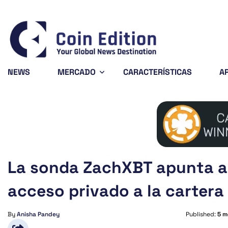
Bitcoin
$64,922.95
XRP
0.9%
BTC
XRP
NEWS
MERCADO
CARACTERÍSTICAS
A
La sonda ZachXBT apunta al
acceso privado a la cartera
By
Anisha Pandey
Published:
5 m