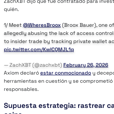
ZachXBT dijo que fue contratado para invest
quién.
1/ Meet
@WheresBroox
(Broox Bauer), one of
allegedly abusing the lack of access controls
to insider trade by tracking private wallet ac
pic.twitter.com/KwICQMJL1q
— ZachXBT (@zachxbt)
February 26, 2026
Axiom declaró
estar conmocionado
y decepci
herramientas en cuestión y se comprometió a
responsables.
Supuesta estrategia: rastrear 