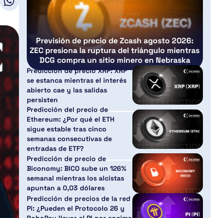
Previsión de precio de Zcash agosto 2026:
ZEC presiona la ruptura del triángulo mientras
DCG compra un sitio minero en Nebraska
Predicción de precio XRP: XRP
se estanca mientras el interés
abierto cae y las salidas
persisten
Predicción del precio de
Ethereum: ¿Por qué el ETH
sigue estable tras cinco
semanas consecutivas de
entradas de ETF?
Predicción de precio de
Biconomy: BICO sube un 126%
semanal mientras los alcistas
apuntan a 0,03 dólares
Predicción de precios de la red
Pi: ¿Pueden el Protocolo 26 y
RoboPay llevar el PI por encima