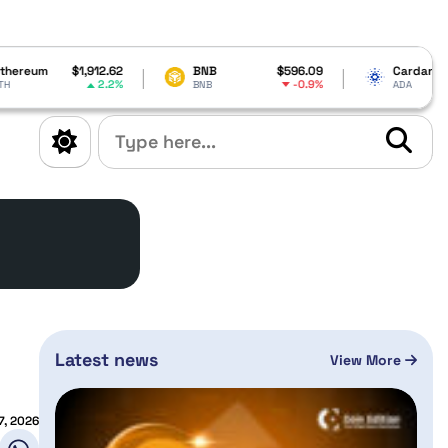
62
BNB
$596.09
Cardano
$0.188213
2%
-0.9%
-1.34%
BNB
ADA
Latest news
View More
7, 2026