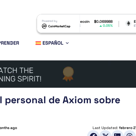
$1.05
Dogecoin
Powered by
$0.069988
Ethereum
$1,912.
-1.76%
0.05%
2.
DOGE
ETH
PRENDER
ESPAÑOL
 personal de Axiom sobre
onths ago
Last Updated:
febrero 2