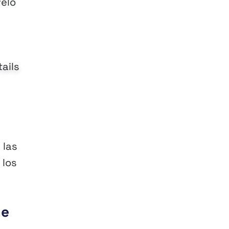
veló
tails
 las
 los
me