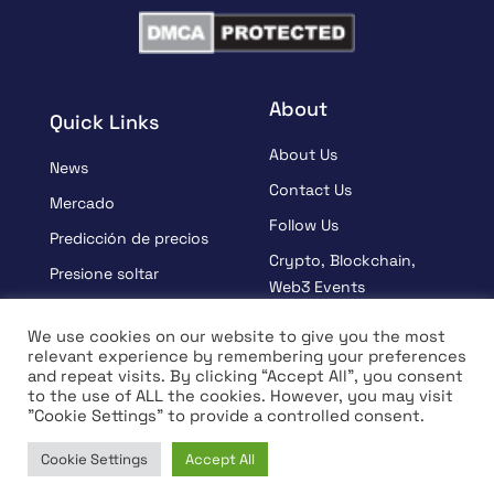
About
Quick Links
About Us
News
Contact Us
Mercado
Follow Us
Predicción de precios
Crypto, Blockchain,
Presione soltar
Web3 Events
Patrocinado
Partners
We use cookies on our website to give you the most
Aprender
relevant experience by remembering your preferences
Terms And Condition
and repeat visits. By clicking “Accept All”, you consent
Entrevista
Privacy Policy
to the use of ALL the cookies. However, you may visit
"Cookie Settings" to provide a controlled consent.
Cookie Settings
Accept All
© Copyright 2026 All rights Reserved | Coin Edition
Home
News
Market
Learn