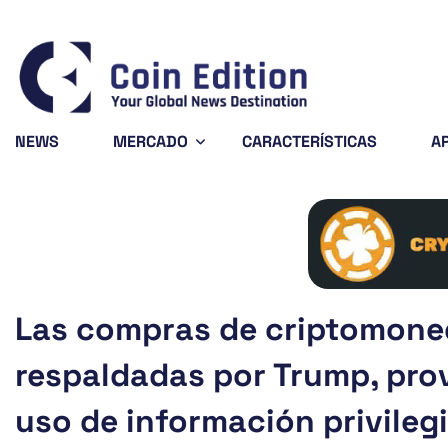
693
Solana
$72.64
Avalanche
$6.39
57%
-1.38%
-3.96%
SOL
AVAX
NEWS
MERCADO
CARACTERÍSTICAS
A
Las compras de criptomoned
respaldadas por Trump, pro
uso de información privileg