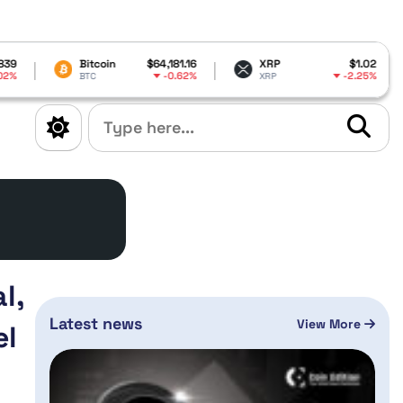
itcoin
$64,181.16
XRP
$1.02
Dogecoin
-0.62%
-2.25%
TC
XRP
DOGE
l,
Latest news
View More
el