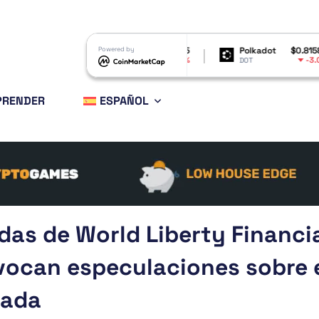
Shiba Inu
$0.000005
Powered by
Polkadot
$0.815839
B
-4.94%
-3.02%
SHIB
DOT
B
PRENDER
ESPAÑOL
as de World Liberty Financia
vocan especulaciones sobre 
iada