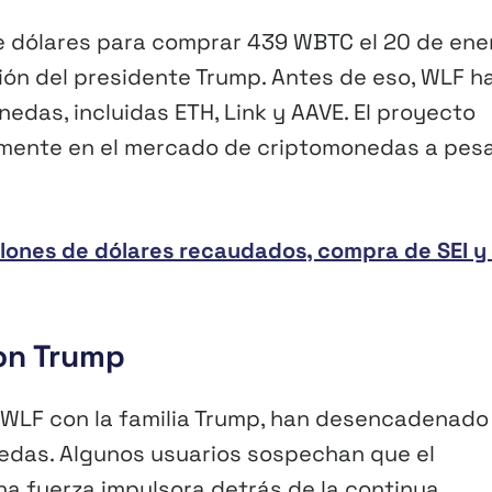
e dólares para comprar 439 WBTC el 20 de ene
ión del presidente Trump. Antes de eso, WLF h
das, incluidas ETH, Link y AAVE. El proyecto
vamente en el mercado de criptomonedas a pes
illones de dólares recaudados, compra de SEI y
con Trump
e WLF con la familia Trump, han desencadenado
edas. Algunos usuarios sospechan que el
una fuerza impulsora detrás de la continua