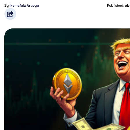
By
Ikemefula Aruogu
Published:
ab