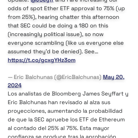
odds of spot Ether ETF approval to 75% (up
from 25%), hearing chatter this afternoon
that SEC could be doing a 180 on this
(increasingly political issue), so now
everyone scrambling (like us everyone else
assumed they'd be denied). See…
https://t.co/gcxgYHz3om
— Eric Balchunas (@EricBalchunas)
May 20,
2024
Los analistas de Bloomberg James Seyffart y
Eric Balchunas han revisado al alza sus
proyecciones, aumentando la probabilidad
de que la SEC apruebe los ETF de Ethereum
al contado del 25% al 75%. Esta mayor
confianza se produce tras la aprobación