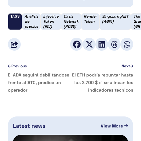
TAGS
Análisis
Injective
Oasis
Render
SingularityNET
The
de
Token
Network
Token
(AGIX)
Gra
precios
(INJ)
(ROSE)
(GR
Previous
Next
El ADA seguirá debilitándose
El ETH podría repuntar hasta
frente al BTC, predice un
los 2.700 $ si se alinean los
operador
indicadores técnicos
Latest news
View More