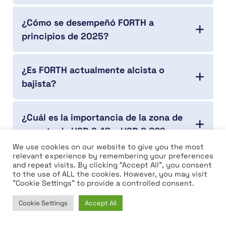
¿Cómo se desempeñó FORTH a
principios de 2025?
¿Es FORTH actualmente alcista o
bajista?
¿Cuál es la importancia de la zona de
soporte de USD 2.48 a USD 2.66?
We use cookies on our website to give you the most
relevant experience by remembering your preferences
¿Cuál es el papel de las EMA en la
and repeat visits. By clicking “Accept All”, you consent
to the use of ALL the cookies. However, you may visit
estructura de precios actual de FORTH?
"Cookie Settings" to provide a controlled consent.
Cookie Settings
Accept All
¿Qué podría desencadenar una
Home
News
Market
Learn
corrección de precios a corto plazo en