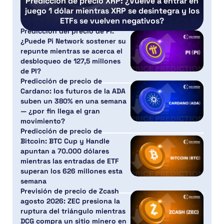
Predicción de precio XRP: ¿Vuelve a entrar en
juego 1 dólar mientras XRP se desintegra y los
ETFs se vuelven negativos?
Predicción del precio de PI:
¿Puede Pi Network sostener su
repunte mientras se acerca el
desbloqueo de 127,5 millones
de PI?
Predicción de precio de
Cardano: los futuros de la ADA
suben un 380% en una semana
— ¿por fin llega el gran
movimiento?
Predicción de precio de
Bitcoin: BTC Cup y Handle
apuntan a 70.000 dólares
mientras las entradas de ETF
superan los 626 millones esta
semana
Previsión de precio de Zcash
agosto 2026: ZEC presiona la
ruptura del triángulo mientras
DCG compra un sitio minero en