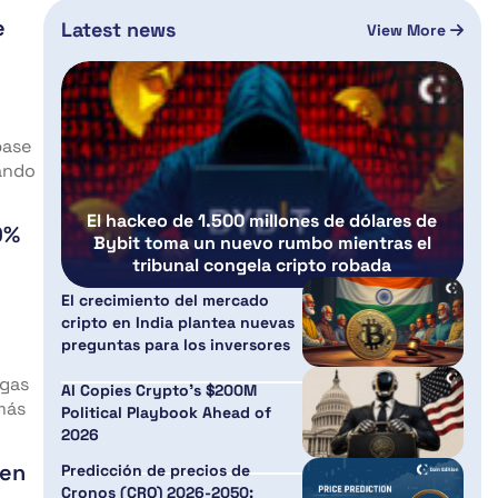
e
Latest news
View More
base
ando
El hackeo de 1.500 millones de dólares de
0%
Bybit toma un nuevo rumbo mientras el
tribunal congela cripto robada
El crecimiento del mercado
cripto en India plantea nuevas
preguntas para los inversores
rgas
AI Copies Crypto’s $200M
más
Political Playbook Ahead of
2026
 en
Predicción de precios de
Cronos (CRO) 2026-2050: