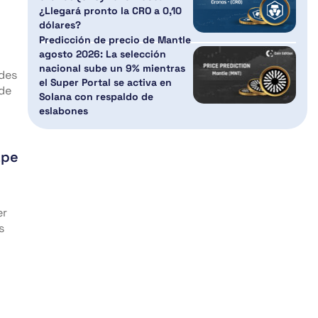
¿Llegará pronto la CRO a 0,10
dólares?
Predicción de precio de Mantle
agosto 2026: La selección
nacional sube un 9% mientras
des
el Super Portal se activa en
 de
Solana con respaldo de
eslabones
ape
er
s