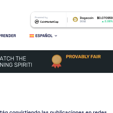
XRP
$1.04
Powered by
Dogecoin
$0.070959
Ethereu
2.74%
2.08%
XRP
DOGE
ETH
PRENDER
ESPAÑOL
tán convirtiendo las publicaciones en redes