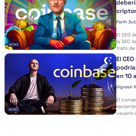
deberí
cript
Parth Du
El CEO d
la SEC d
NEWS
trato de 
El CEO
podría
en 10 
Vignesh 
El conse
reciente
NEWS
usuario 