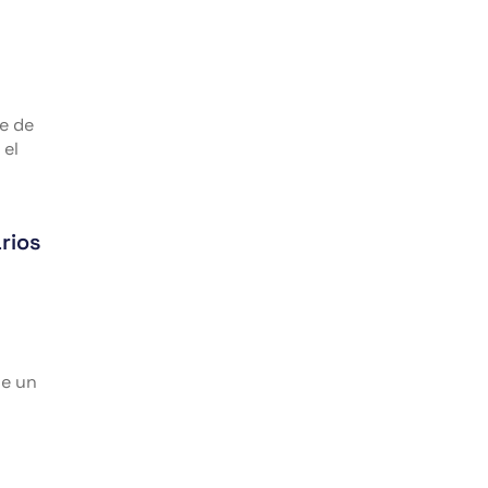
e de
 el
rios
de un