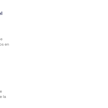
el
ue
os en
l
de
e la