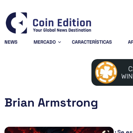
Bitcoin
$65,003.92
0.49%
BTC
NEWS
MERCADO
CARACTERÍSTICAS
A
Brian Armstrong
¿Se es