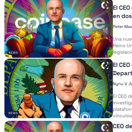
El CEO
en dos
Peter Mw
Una nuev
Reino Un
legislac
NEWS
El CEO
Depart
Nynu V J
El CEO d
investig
platafo
NEWS
vínculos.
CEO de