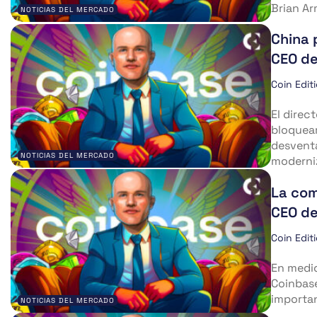
Brian Ar
NOTICIAS DEL MERCADO
China 
CEO de
Coin Edit
El direc
bloquear
desventa
NOTICIAS DEL MERCADO
moderniz
La com
CEO de
Coin Edit
En medio
Coinbase
importan
NOTICIAS DEL MERCADO