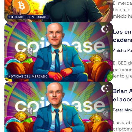
El merca
hacia lo
miedo ha
NOTICIAS DEL MERCADO
Las em
cadena
Anisha P
El CEO d
permanec
lento y 
NOTICIAS DEL MERCADO
Brian 
el acc
Peter Mw
Las stab
criptomo