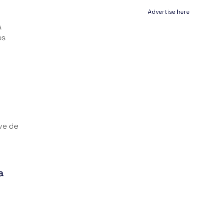
Advertise here
A
es
ve de
a