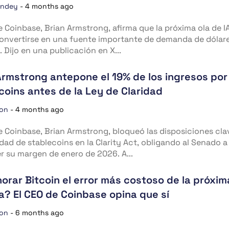
andey
-
4 months ago
e Coinbase, Brian Armstrong, afirma que la próxima ola de I
onvertirse en una fuente importante de demanda de dólar
. Dijo en una publicación en X...
Armstrong antepone el 19% de los ingresos por
coins antes de la Ley de Claridad
ion
-
4 months ago
e Coinbase, Brian Armstrong, bloqueó las disposiciones cla
idad de stablecoins en la Clarity Act, obligando al Senado a
 su margen de enero de 2026. A...
norar Bitcoin el error más costoso de la próxim
? El CEO de Coinbase opina que sí
ion
-
6 months ago