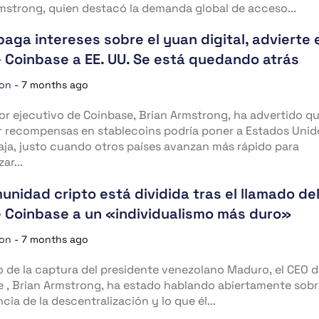
mstrong, quien destacó la demanda global de acceso...
paga intereses sobre el yuan digital, advierte 
 Coinbase a EE. UU. Se está quedando atrás
ion
-
7 months ago
tor ejecutivo de Coinbase, Brian Armstrong, ha advertido q
 recompensas en stablecoins podría poner a Estados Unid
ja, justo cuando otros países avanzan más rápido para
ar...
unidad cripto está dividida tras el llamado de
 Coinbase a un «individualismo más duro»
ion
-
7 months ago
 de la captura del presidente venezolano Maduro, el CEO 
 , Brian Armstrong, ha estado hablando abiertamente sobr
cia de la descentralización y lo que él...