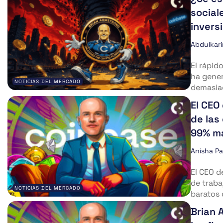
social
invers
Abdulkar
El rápid
ha gener
NOTICIAS DEL MERCADO
demasiad
El CEO
de las
99% m
Anisha P
El CEO d
de trab
NOTICIAS DEL MERCADO
baratos 
Brian 