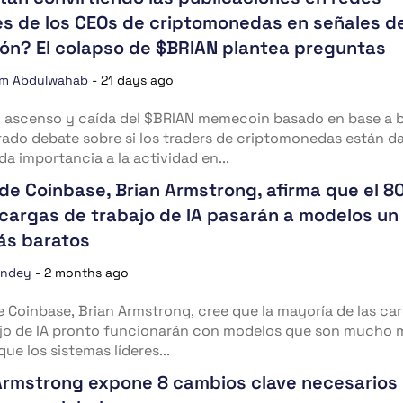
es de los CEOs de criptomonedas en señales d
ión? El colapso de $BRIAN plantea preguntas
im Abdulwahab
-
21 days ago
o ascenso y caída del $BRIAN memecoin basado en base a 
ado debate sobre si los traders de criptomonedas están d
a importancia a la actividad en...
 de Coinbase, Brian Armstrong, afirma que el 8
 cargas de trabajo de IA pasarán a modelos un
ás baratos
andey
-
2 months ago
e Coinbase, Brian Armstrong, cree que la mayoría de las ca
ajo de IA pronto funcionarán con modelos que son mucho 
que los sistemas líderes...
Armstrong expone 8 cambios clave necesarios