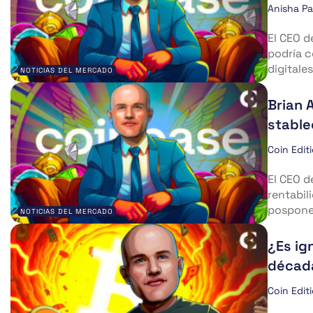
Anisha P
El CEO d
podría c
digitales
NOTICIAS DEL MERCADO
Brian 
stable
Coin Edit
El CEO d
rentabil
posponer
NOTICIAS DEL MERCADO
¿Es ig
década
Coin Edit