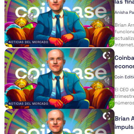
las fi
Anisha P
Brian Ar
funcion
actualiz
NOTICIAS DEL MERCADO
internet. 
Coinba
econom
Coin Edit
El CEO d
trimestr
números 
NOTICIAS DEL MERCADO
Brian 
impuls