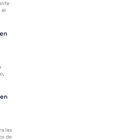
ente
 el
 en
s
o,
 en
a las
os de