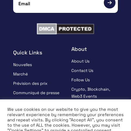
About
Quick Links
About Us
Nouvelles
Contact Us
Marché
Follow Us
Prévision des prix
Crypto, Blockchain,
Communiqué de presse
Web3 Events
Sponsorisé
Partners
We use cookies on our website to give you the most
Apprendre
relevant experience by remembering your preferences
Terms And Condition
and repeat visits. By clicking “Accept All”, you consent
Entrevue
Privacy Policy
to the use of ALL the cookies. However, you may visit
"Cookie Settings" to provide a controlled consent.