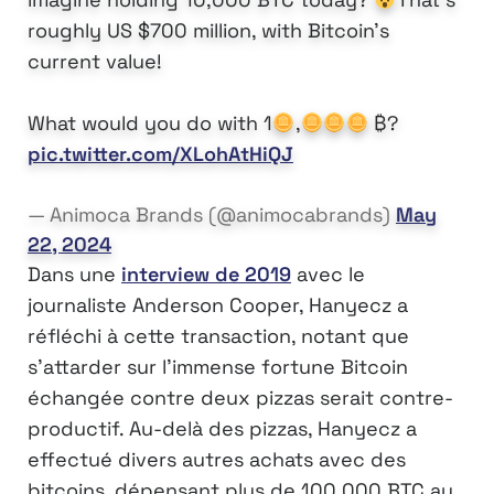
roughly US $700 million, with Bitcoin’s
current value!
What would you do with 1
,
₿?
pic.twitter.com/XLohAtHiQJ
— Animoca Brands (@animocabrands)
May
22, 2024
Dans une
interview de 2019
avec le
journaliste Anderson Cooper, Hanyecz a
réfléchi à cette transaction, notant que
s’attarder sur l’immense fortune Bitcoin
échangée contre deux pizzas serait contre-
productif. Au-delà des pizzas, Hanyecz a
effectué divers autres achats avec des
bitcoins, dépensant plus de 100 000 BTC au