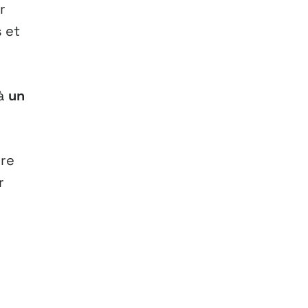
r
s et
 à
un
ure
r