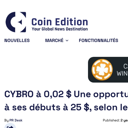
Bitcoin
$64,912.18
XRP
0.88%
BTC
XRP
NOUVELLES
MARCHÉ
FONCTIONNALITÉS
CYBRO à 0,02 $ Une opportu
à ses débuts à 25 $, selon l
By
PR Desk
Published:
2 ye