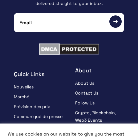
delivered straight to your inbox.
About
Quick Links
About Us
Nouvelles
Contact Us
Marché
Follow Us
Prévision des prix
Crypto, Blockchain,
Communiqué de presse
Web3 Events
Sponsorisé
Partners
We use cookies on our website to give you the most
Apprendre