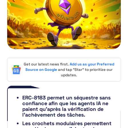
Get our latest news first.
Add us as your Preferred
Source on Google
and tap "Star" to prioritize our
updates.
ERC-8183 permet un séquestre sans
confiance afin que les agents IA ne
paient qu’après la vérification de
l’achèvement des tâches.
Les crochets modulaires permettent